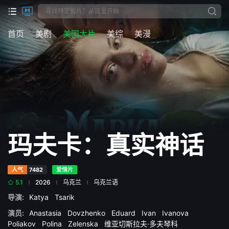
首页
美剧
美国大片
美综
美漫
玛夫卡：真实神话
人气
7482
爱情片
5.1
2026
乌克兰
乌克兰语
导演:
Katya
Tsarik
演员:
Anastasia
Dovzhenko
Eduard
Ivan
Ivanova
Poliakov
Polina
Zelenska
维亚切斯拉夫·多夫琴科