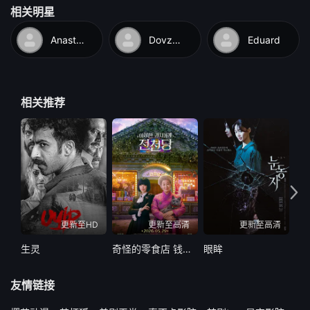
相关明星
Anastasia
Dovzhenko
Eduard
相关推荐
更新至HD
更新至高清
更新至高清
生灵
奇怪的零食店 钱天堂
眼眸
网
友情链接