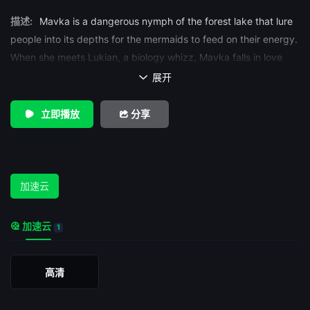
描述:
Mavka is a dangerous nymph of the forest lake that lure
people into its depths for the mermaids to feed on their energy.
When she meets Lukian, a biology whizz, Mavka falls in love
disrupting the natural order.
展开

立即播放
分享
加速云
加速云
1
高清