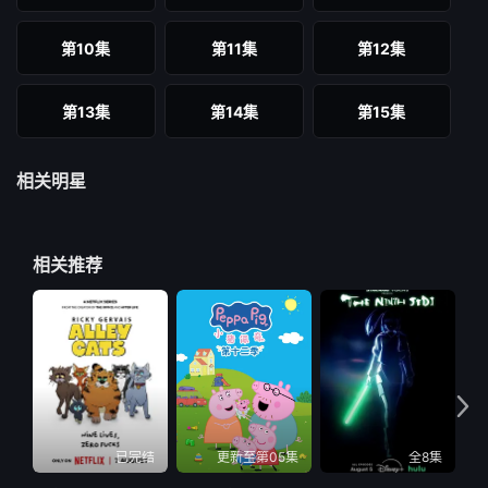
第10集
第11集
第12集
第13集
第14集
第15集
第16集
第17集
第18集
相关明星
第19集
第20集
第21集
相关推荐
第22集
第23集
第24集
第25集
第26集
第27集
第28集
第29集
第30集
已完结
更新至第05集
全8集