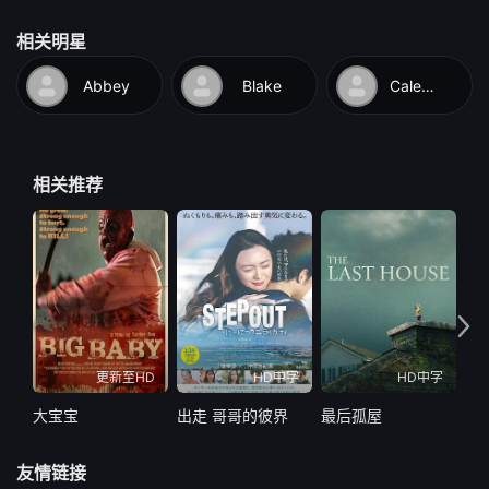
相关明星
Abbey
Blake
Caledonia
相关推荐
更新至HD
HD中字
HD中字
大宝宝
出走 哥哥的彼界
最后孤屋
最
友情链接