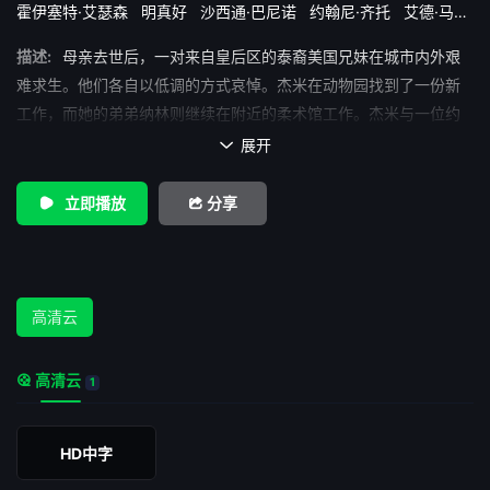
霍伊塞特·艾瑟森
明真好
沙西通·巴尼诺
约翰尼·齐托
艾德·马龙
里斯·斯卡拉博西奥
描述:
母亲去世后，一对来自皇后区的泰裔美国兄妹在城市内外艰
难求生。他们各自以低调的方式哀悼。杰米在动物园找到了一份新
工作，而她的弟弟纳林则继续在附近的柔术馆工作。杰米与一位约
会对象发生了一次尴尬的互动后，决定计划一次说走就走的旅行，
展开

逃离这座城市。在旅途中以及返回纽约后，兄妹俩遭遇了一系列意
想不到的事情。
立即播放
分享
高清云
高清云
1
HD中字