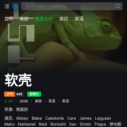
首页
美剧
美国大片
美综
美漫
软壳
人气
438
剧情片
5.1
2026
美国
英语
泰语
导演:
明真好
演员:
Abbey
Blake
Caledonia
Cara
James
Legyaan
Mako
Nathaniel
Reid
Ronzetti
San
Strobl
Thapa
伊内斯·