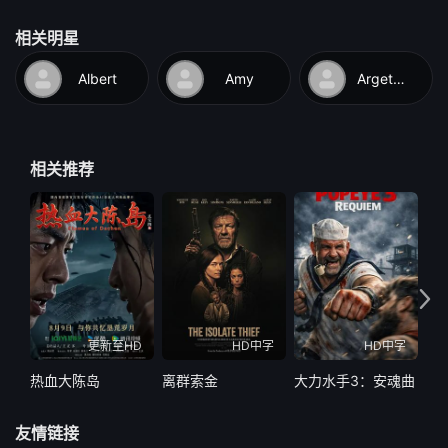
相关明星
Albert
Amy
Argetsinger
相关推荐
更新至HD
HD中字
HD中字
热血大陈岛
离群索金
大力水手3：安魂曲
破
友情链接