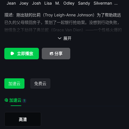
Jean
Joey
Josh
Lisa
M.
Odley
Sandy
Silverman
Tamara
Tomdio
Tribbey
乔纳斯·戴维斯
叶卡捷琳娜·贝克
戴
描述:
刚出狱的比莉（Troy Leigh-Anne Johnson）为了帮助疏远
夫·费里尔
格瑞思·范·迪恩
特洛伊·丽-安妮·约翰逊
诺亚·费舍尔
已久的父母赎回房子，策划了一起银行抢劫案。没想到行动失败，
她情急之下劫持了弗兰妮（Grace Van Dien）——一个性格火爆的
孕妇。可她很快发现，对方并不会乖乖就范。 在这场惊险的逃亡之
展开

旅中，拘谨冷静的比莉和活力四射的弗兰妮碰撞出意想不到的火
花，逐渐建立起一段别样的情谊。她们组成了继《末路狂花》之后
立即播放
分享
最令人着迷的公路搭档，带来一场充满惊喜与笑料的旅程。 首次执
导长片的鲁本·阿玛尔（Ruben Amar）与萝拉·贝西斯（Lola
Bessis）邀请观众一同踏上这趟感人又幽默的公路冒险——系好安
全带，准备迎接这场别开生面的旅途吧！
加速云
免费云
加速云
1
高清