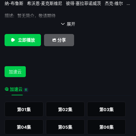
纳-布鲁斯
希沃恩·麦克斯维尼
彼得·塞拉菲诺威茨
杰克·维尔
罗
森达·桑德尔
菲利帕·邓恩
詹姆斯·赖特
露茜·彭奇
麦莉·洛克
描述:
暂无简介，敬请期待
展开

立即播放
分享
加速云
加速云
6
第01集
第02集
第03集
第04集
第05集
第06集