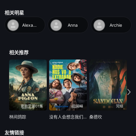
相关明星
Alexander
Anna
Archie
相关推荐
更新至第01集
已完结
完结
林间鸽踪
没有人会想念我们第二季
桑德坎
代
友情链接