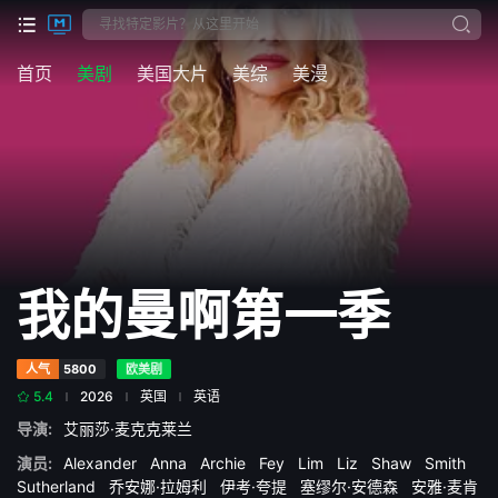
首页
美剧
美国大片
美综
美漫
我的曼啊第一季
人气
5800
欧美剧
5.4
2026
英国
英语
导演:
艾丽莎·麦克克莱兰
演员:
Alexander
Anna
Archie
Fey
Lim
Liz
Shaw
Smith
Sutherland
乔安娜·拉姆利
伊考·夸提
塞缪尔·安德森
安雅·麦肯