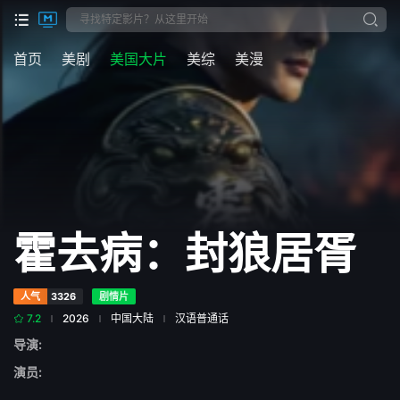
首页
美剧
美国大片
美综
美漫
霍去病：封狼居胥
人气
3326
剧情片
7.2
2026
中国大陆
汉语普通话
导演:
演员: