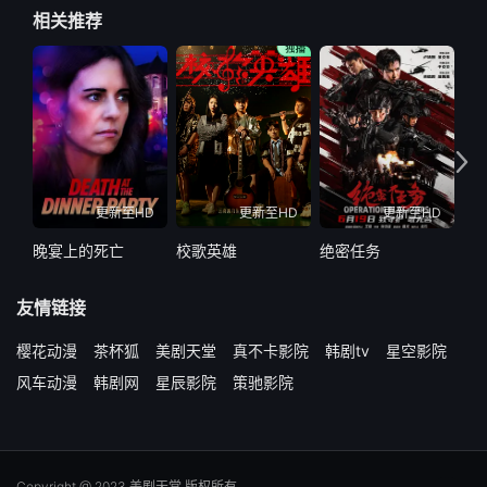
相关推荐
更新至HD
更新至HD
更新至HD
晚宴上的死亡
校歌英雄
绝密任务
燃
友情链接
樱花动漫
茶杯狐
美剧天堂
真不卡影院
韩剧tv
星空影院
风车动漫
韩剧网
星辰影院
策驰影院
Copyright @ 2023 美剧天堂 版权所有。