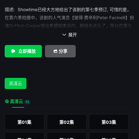
描述:
Showtime已经大方地给出了该剧的第七季预订, 可惜的是，
在第六季拍摄中，该剧的人气演员【彼得·费辛利Peter Facinelli】扮
演Dr.Fitch Cooper提出希望结束合约，剧组也点头了，所以在第七
季中他将不再作为常规出现。
展开

立即播放
分享
高清云
高清云
12
第01集
第02集
第03集