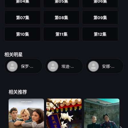
第04集
第05集
第06集
第07集
第08集
第09集
第10集
第11集
第12集
相关明星
保罗·舒尔茨
埃迪·法可
安娜·迪佛·史密斯
相关推荐