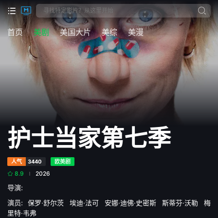
首页
美剧
美国大片
美综
美漫
护士当家第七季
人气
3440
欧美剧
8.9
2026
导演:
演员:
保罗·舒尔茨
埃迪·法可
安娜·迪佛·史密斯
斯蒂芬·沃勒
梅
里特·韦弗