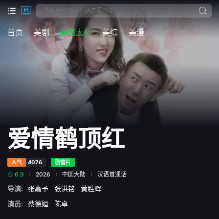
首页
美剧
美国大片
美综
美漫
爱情鹤顶红
人气
4076
剧情片
6.9
2026
中国大陆
汉语普通话
导演:
张嘉予
张洪铭
黄胜辉
演员:
蔡德姮
陈卓