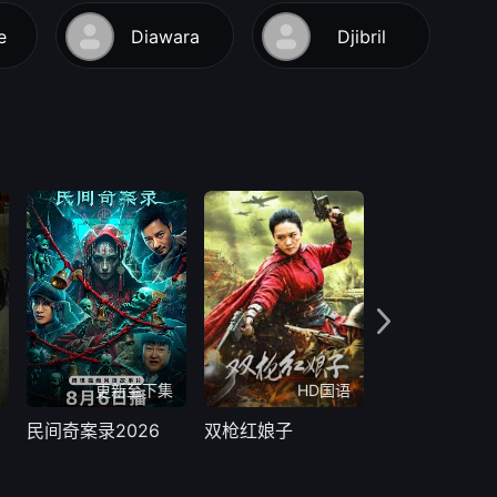
e
Diawara
Djibril
更新至下集
HD国语
H
民间奇案录2026
双枪红娘子
民间奇案录2