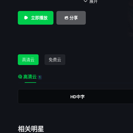
孩子。站在成年的门槛上，她们必须做出选择，在成长中重新
展开

谊。
立即播放
分享
高清云
免费云
高清云
1
HD中字
相关明星