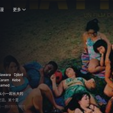
漫
更多

iawara
Djibril
Karam
Kebe
hamed
Zeinab
伊迪
从小一起长大的
泥沼。某个夏
一群6到10岁的