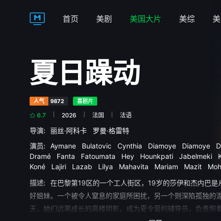
首页
美剧
美国大片
美综
美
夏日躁动
人气
9872
喜剧片
6.7
2026
法国
法语
导演:
丽丝·阿科卡
罗曼·格雷特
演员:
Aymane
Bulatovic
Cynthia
Diamoye
Diamoye
D
Dramé
Fanta
Fatoumata
Hey
Hounkpati
Jabelmeki
Koné
Lajiri
Lazab
Lilya
Mahavita
Mariam
Mazit
Mo
Mouctar
Nicola
Nour
Yassine
Yuming
Zakaria-Tayeb
描述:
在巴黎第19区的一个工人街区，19岁的莎伊和杰内巴是
尔·阿祖格利
希雷尔·纳塔夫
艾蜜儿·班特
苏赞妮·德芭奎
好姐妹。一个被令人窒息的家庭所困扰，另一个则深陷孤独的
天，她们远离成长的高楼阴影，成为夏令营的辅导员，负责照看