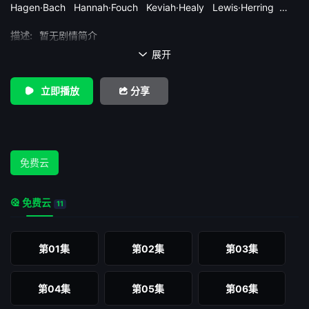
Hagen·Bach
Hannah·Fouch
Keviah·Healy
Lewis·Herring
Marciano·Brunette
Meredith·Lambert
Mike·Catuosco
描述:
暂无剧情简介
Nick·King
Ollie·Locke
Sage·Smith
Sophie·Hermann
Stassi·Schroeder
展开

立即播放
分享
免费云
免费云
11
第01集
第02集
第03集
第04集
第05集
第06集