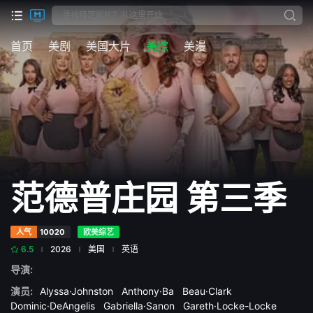
首页
美剧
美国大片
美综
美漫
范德普庄园 第三季
人气
10020
欧美综艺
6.5
2026
美国
英语
导演:
演员:
Alyssa·Johnston
Anthony·Ba
Beau·Clark
Dominic·DeAngelis
Gabriella·Sanon
Gareth·Locke-Locke