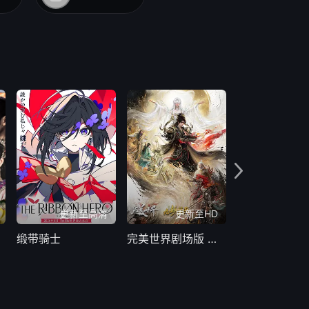
更新至高清
更新至HD
H
缎带骑士
完美世界剧场版 九劫焚天
错过了，遗憾