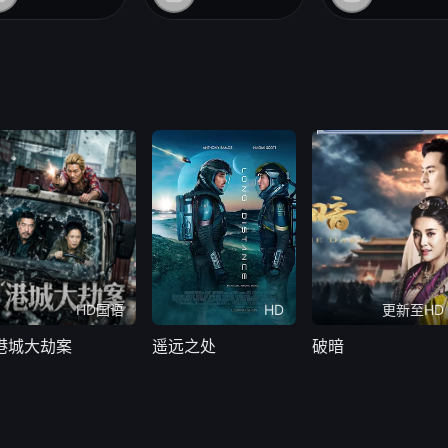
HD国语
HD
更新至HD
港城大劫案
遥远之处
破暗