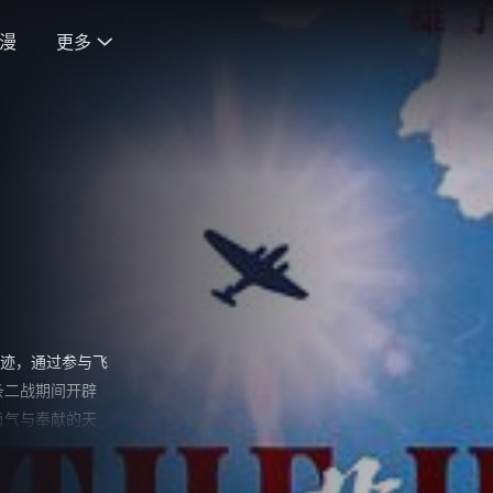
漫
更多

奇迹，通过参与飞
条二战期间开辟
勇气与奉献的天