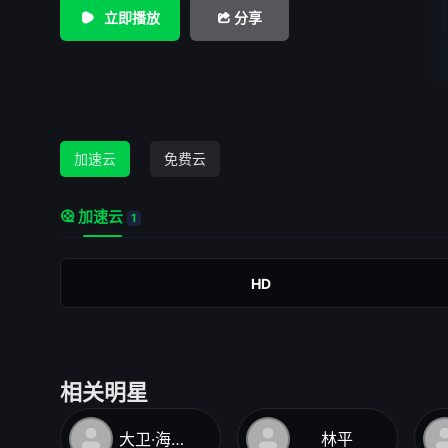
立即播放
分享
加速云
免费云
加速云
1
HD
相关明星
大卫·海德沃
林平