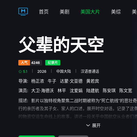
首页
美剧
美国大片
美综
美
父辈的天空
人气
4246
纪录片
5.1
2026
中国大陆
汉语普通话
导演:
杨正浓
牛子
达蒙·文亚德
黄若宾
演员:
大卫·海德沃
林平
沈爱娟
陆建航
陈安琪
陈文宽
描述:
影片以独特视角聚焦二战时期被称为“死亡航线”的悲壮
行的亲历者及其子女、家人的口述，展开时空对话，记录了这
的物资空运生命线上的故事，讲述一段关乎中国航空从业者们
空传奇。
展开
