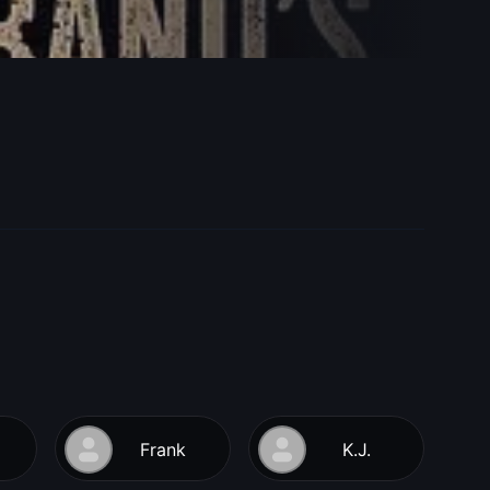
Frank
K.J.