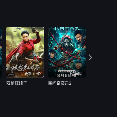
更新至HD
HD国语
H
双枪红娘子
民间奇案录2
民间奇案录20