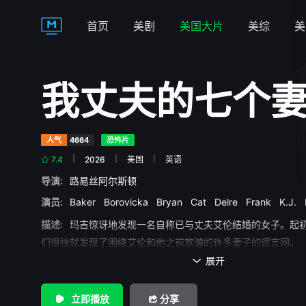
首页
美剧
美国大片
美综
美
我丈夫的七个
人气
4664
恐怖片
7.4
2026
美国
英语
导演:
路易丝阿尔斯顿
演员:
Baker
Borovicka
Bryan
Cat
Delre
Frank
K.J.
描述:
玛吉惊讶地发现一名自称已与丈夫艾伦结婚的女子。起
们很快就发现了围绕艾伦和他之前欺骗的许多妻子的谎言网。
展开

立即播放
分享