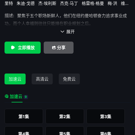
里特
朱迪·戈德
杰·埃利斯
杰克·马丁
格雷格·格曼
梅·洪
维克
多·加博
艾戈·乌迪姆
艾拉·亨特
艾米莉亚·苏亚雷斯
迈克尔·本杰
描述:
聚焦于五个职场新鲜人，他们在纽约曼哈顿奋力追求事业成
明·华盛顿
阿凡提卡·万达纳普
功，而个人幸福则往往只能排在职业规划之后。
展开

立即播放
分享
加速云
高清云
免费云
加速云
9
第1集
第2集
第3集
第4集
第5集
第6集