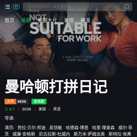
首页
美剧
美国大片
美综
美漫
曼哈顿打拼日记
人气
9556
欧美剧
6.7
2026
美国
英语
导演:
演员:
劳拉·贝尔·邦迪
吴恬敏
哈德森·博恩
哈里·理查森
威尔·菲
茨
威廉·安格斯
尼古拉斯·杜威内
斯万米·萨姆派奥
斯特拉·埃弗