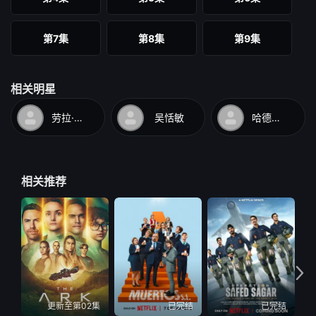
第7集
第8集
第9集
相关明星
劳拉·贝尔·邦迪
吴恬敏
哈德森·博恩
相关推荐
更新至第02集
已完结
已完结