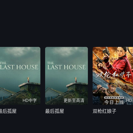
HD中字
更新至高清
HD
最后孤屋
最后孤屋
双枪红娘子