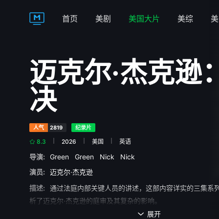
首页
美剧
美国大片
美综
美
迈克尔·杰克逊
决
人气
2819
纪录片
8.3
2026
美国
英语
导演:
Green
Green
Nick
Nick
演员:
迈克尔·杰克逊
描述:
通过法庭内部关键人员的讲述，这部内容详实的三集系
析了迈克尔·杰克逊的庭审及其复杂的影响。
展开
