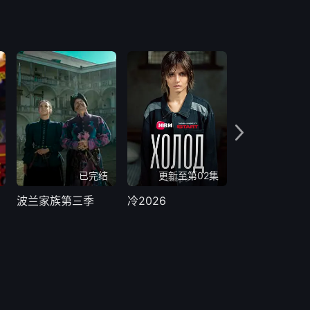
已完结
更新至第02集
更新至
波兰家族第三季
冷2026
青春碎片