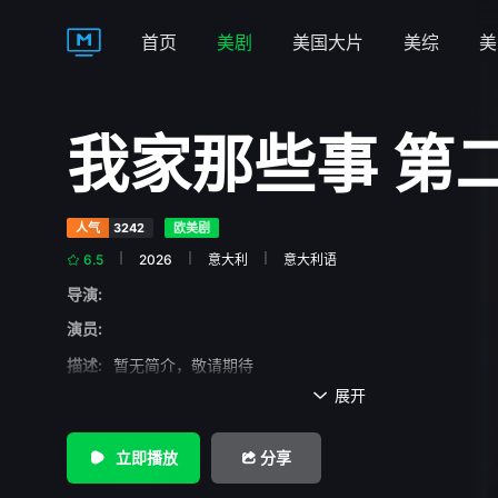
首页
美剧
美国大片
美综
美
我家那些事 第
人气
3242
欧美剧
6.5
2026
意大利
意大利语
导演:
演员:
描述:
暂无简介，敬请期待
展开

立即播放
分享