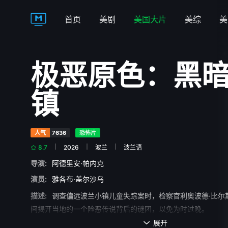
首页
美剧
美国大片
美综
美
极恶原色：黑
镇
人气
7636
恐怖片
8.7
2026
波兰
波兰语
导演:
阿德里安·帕内克
演员:
雅各布·盖尔沙乌
描述:
调查偏远波兰小镇儿童失踪案时，检察官利奥波德·比尔
间揭开当地的一个险恶传说背后的谜团，以免为时过晚。
展开
