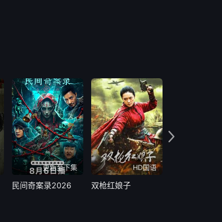
更新至下集
HD国语
H
民间奇案录2026
双枪红娘子
民间奇案录2