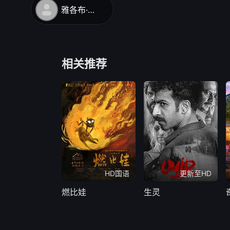
雅各布·盖尔沙乌
相关推荐
HD国语
更新至HD
燃比娃
生灵