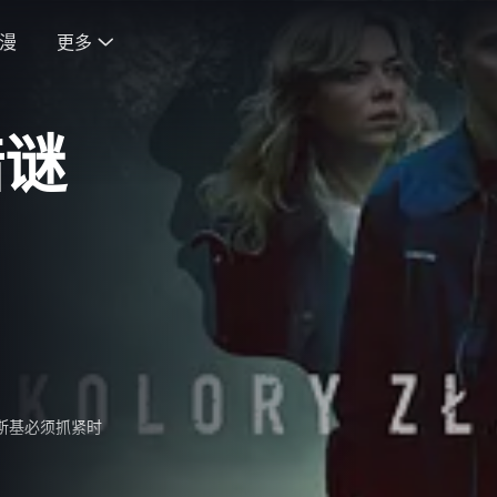
漫
更多

暗谜
斯基必须抓紧时