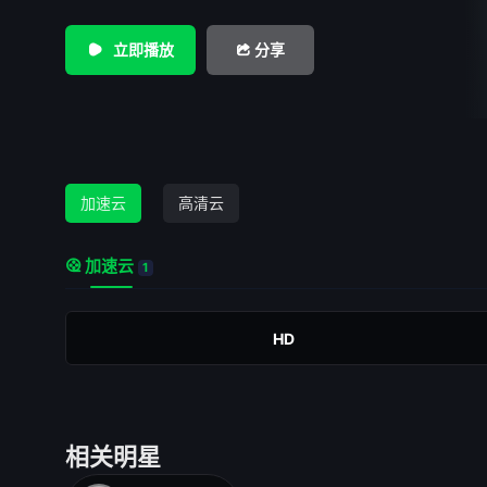
立即播放
分享
加速云
高清云
加速云
1
HD
相关明星