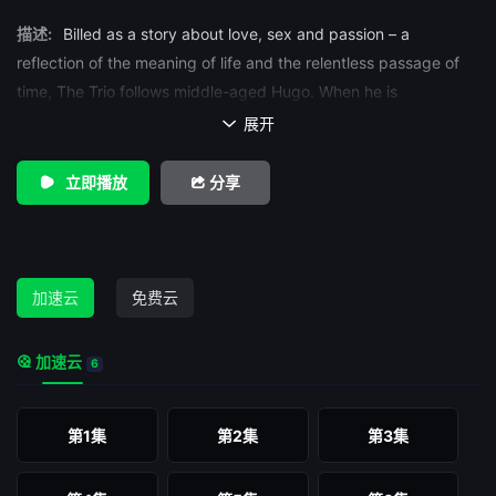
描述:
Billed as a story about love, sex and passion – a
reflection of the meaning of life and the relentless passage of
time, The Trio follows middle-aged Hugo. When he is
approached by the daughter of both of his childhood loves, he
展开

is thrown back in time to a moment when his younger self is
about to start university and has moved to Stockholm and to
立即播放
分享
stay with the Stiller family. Th...
加速云
免费云
加速云
6
第1集
第2集
第3集