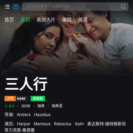
首页
美剧
美国大片
美综
美漫
三人行
人气
6446
欧美剧
6.5
2026
瑞典
瑞典语
导演:
Anders
Hazelius
演员:
Harper
Manteus
Rebecka
Seth
奥古斯特·维特根斯坦
菲力克斯·桑德曼