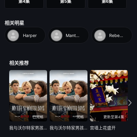
第4集
第5集
第6集
相关明星
Harper
Manteus
Rebecka
相关推荐
已完结
完结
更新至第4集
我与沃尔特家男孩的生活第三季
我与沃尔特家男孩的生活 第三季
宫墙上花盛开
波