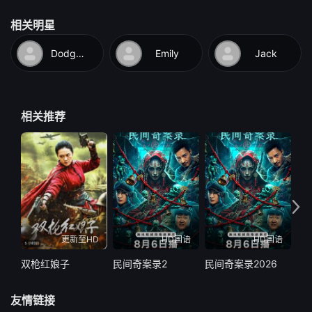
相关明星
Dodgson-Hatto
Emily
Jack
相关推荐
更新至HD
HD国语
HD国语
双枪红娘子
民间奇案录2
民间奇案录2026
小
友情链接