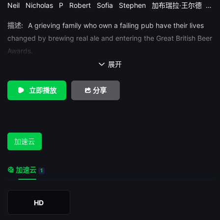
Neil
Nicholas
P
Robert
Sofia
Stephen
加布瑞拉·王尔德
卡尔·柯林斯
卢克·崔德威
多米尼克·金纳德
理查德·格洛弗
约茜·
描述:
A grieving family who own a failing pub have their lives
劳伦斯
约诺·戴维斯
詹姆斯·巴克利
迈尔斯·贾普
马丁·克鲁勒斯
马克·阿蒂
changed by brewing real ale and entering the Great British Beer
Awards.
展开

立即播放
分享
加速云
加速云
1
HD