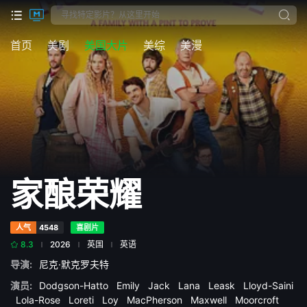
首页
美剧
美国大片
美综
美漫
家酿荣耀
人气
4548
喜剧片
8.3
2026
英国
英语
导演:
尼克·默克罗夫特
演员:
Dodgson-Hatto
Emily
Jack
Lana
Leask
Lloyd-Saini
Lola-Rose
Loreti
Loy
MacPherson
Maxwell
Moorcroft