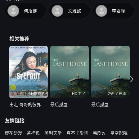
何旭健
文雅懿
李君峰
相关推荐
HD中字
HD中字
更新至高清
出走 哥哥的彼界
最后孤屋
最后孤屋
双
友情链接
樱花动漫
茶杯狐
美剧天堂
真不卡影院
韩剧tv
星空影院