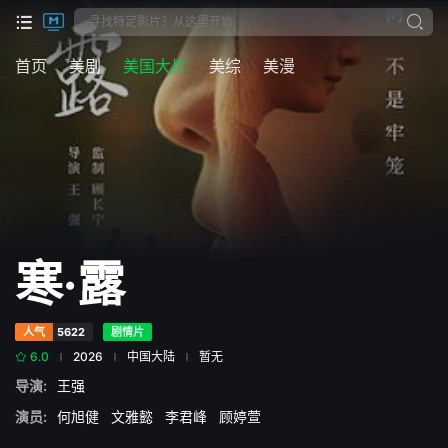
首页
美剧
美国大片
美综
美漫
寒·露
人气
5622
剧情片
6.0
2026
中国大陆
暂无
导演:
王强
演员:
何旭健
文雅懿
李君峰
顾婷萱