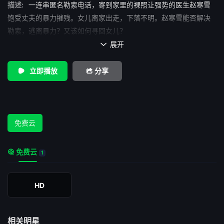
描述:
一连串匿名勒索电话，寄到家里的裸照让强势的医生赵寒雪
饱受丈夫的暴力摧残。女儿离家出走，下落不明。赵寒雪能否解决
勒索，逃离暴力？又该如何寻回女儿？
展开

立即播放
分享
免费云
免费云
1
HD
相关明星