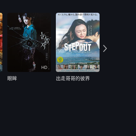
HD
HD
眼眸
出走哥哥的彼界
奇怪的零食店