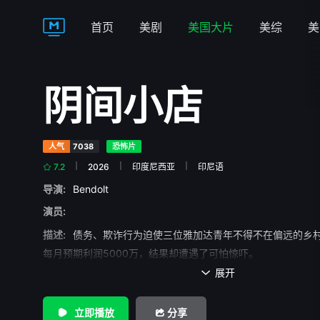
首页
美剧
美国大片
美综
美
阴间小店
人气
7038
恐怖片
7.2
2026
印度尼西亚
印尼语
导演:
Bendolt
演员:
描述:
债务、欺诈行为迫使三位雅加达青年不得不在偏远的乡
每月预期利润5000万，结果却遭遇了可怕惊吓。
展开

立即播放
分享