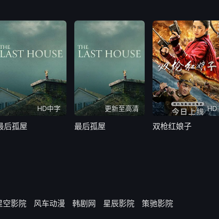
HD中字
更新至高清
HD
最后孤屋
最后孤屋
双枪红娘子
星空影院
风车动漫
韩剧网
星辰影院
策驰影院