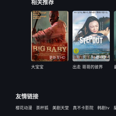
相关推荐
更新至HD
HD中字
大宝宝
出走 哥哥的彼界
友情链接
樱花动漫
茶杯狐
美剧天堂
真不卡影院
韩剧tv