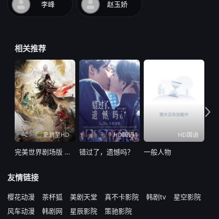
李峰
赵玉娇
相关推荐
更新至HD
HD国语
HD国语
完美世界剧场版 九劫焚天
错过了，遗憾吗？
一般人物
热
友情链接
樱花动漫
茶杯狐
美剧天堂
真不卡影院
韩剧tv
星空影院
风车动漫
韩剧网
星辰影院
策驰影院