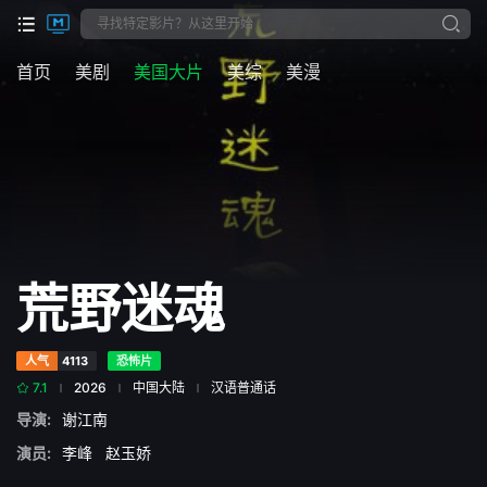
首页
美剧
美国大片
美综
美漫
荒野迷魂
人气
4113
恐怖片
7.1
2026
中国大陆
汉语普通话
导演:
谢江南
演员:
李峰
赵玉娇