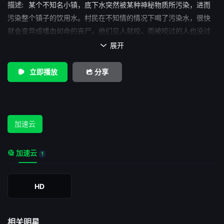
描述:
某个不知名小镇，底下水突然被某种神秘物质所污染，进而
污染整个镇子的饮用水。村民在不知情的情况下喝了污染水，很快
就会变异成嗜血如命的丧尸。他们见人就咬，而被咬过的人也没过
多久就变成丧尸的同类。小镇少年吉姆因为日常以可乐作为饮料，
展开

所以逃过一劫，但是他的妈妈却被感染。他想方设法带着尚在襁褓
中的小妹妹逃出家门，夺路而逃，最终被小镇警察（罗伊·迪普伊
立即播放
分享
Roy Dupuis 饰）所救。警察尝试找到女儿，可他的女儿早已变成丧
尸，对此这位父亲仍不离不弃。与此同时，相关部门全面封锁消
息，并且派出两名双胞胎女杀手进入小镇，打算对相关知情者杀人
灭口。 恐怖的氛围继续蔓延，幸存者越来越少，求生越来越难……
加速云
加速云
1
HD
相关明星