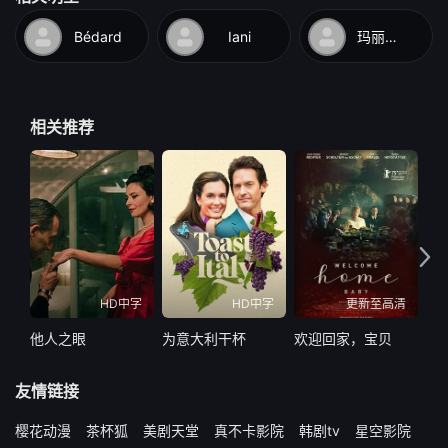
Bédard
Iani
玛丽安·弗蒂尔
相关推荐
HD中字
HD中字
更新至高清
他人之眼
为意大利干杯
欢迎回家，宝贝
万
友情链接
樱花动漫
茶杯狐
美剧天堂
真不卡影院
韩剧tv
星空影院