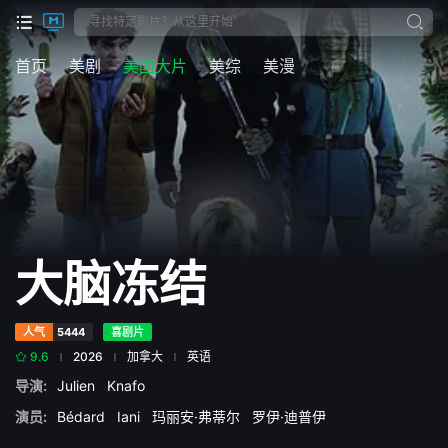
首页
美剧
美国大片
美综
美漫
大脑冻结
人气
5444
喜剧片
9.6
2026
加拿大
英语
导演:
Julien
Knafo
演员:
Bédard
Iani
玛丽安·弗蒂尔
罗伊·迪普伊