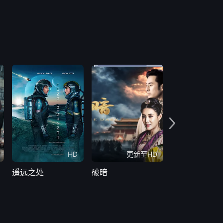
HD
更新至HD
更新至
遥远之处
破暗
缎带骑士