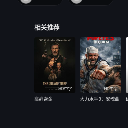
相关推荐
HD中字
HD中字
离群索金
大力水手3：安魂曲