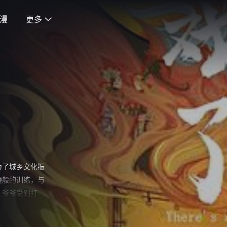
漫
更多

为了城乡文化振
磨般的训练，与
，爷爷受到打
日夜夜坚持，令
成比赛。