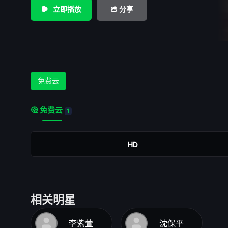
立即播放
分享
免费云
免费云
1
HD
相关明星
李紫萱
沈保平