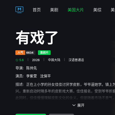
首页
美剧
美国大片
美综
美
有戏了
人气
6634
喜剧片
5.6
2026
中国大陆
汉语普通话
导演:
陈帅先
演员:
李紫萱
沈保平
描述:
正在上小学的孙女佳佳讨厌学皮影，爷爷逼她学。镇上
兴，重新启动时隔多年的皮影戏大赛，佳佳报名，受到爷爷折
此同时，佳佳慢慢理解皮影文化的含义。但是随着市场不景气
击，下定决心要放弃皮影，孙女开始帮爷爷找回信心，孙女日
展开

爷爷想到当年的初心，最后关键时刻，爷爷赶到，帮助孙女完