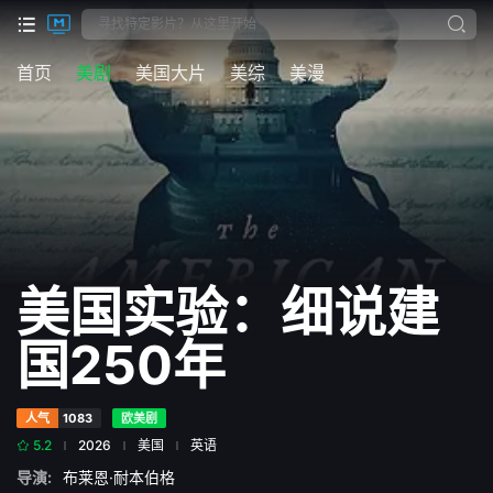
首页
美剧
美国大片
美综
美漫
美国实验：细说建
国250年
人气
1083
欧美剧
5.2
2026
美国
英语
导演:
布莱恩·耐本伯格