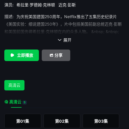
演员:
希拉里·罗德姆·克林顿
迈克·彭斯
描述:
为庆祝美国建国250周年，Netflix推出了五集历史纪录片
《美国实验：细说建国250年》，片中包括美国前副总统迈克·彭斯
和美国前国务卿希拉里·克林顿在内的众多人物。 &nbsp; &nbsp;
&nbsp; &nbsp; &nbsp; &nbsp; &nbsp; &nbsp; &nbsp; &nbsp;
展开

&nbsp; &nbsp; &nbsp; &nbsp; &nbsp; &nbsp; &nbsp; &nbsp;
&nbsp; &nbsp; &nbsp; &nbsp; &nbsp; &nbsp; &nbsp; &nbsp;
立即播放
分享
&nbsp; &nbsp; &nbsp; &nbsp; &nbsp; &nbsp; &nbsp; &nbsp;
&nbsp; 2026年7月4日，美国将迎来其历史上最重要的里程碑
之一：独立250周年纪念日。1776年，北美13个殖民地正式脱离英
国统治。为了庆祝美国独立250周年，Netflix推出了一部鸿篇巨制
高清云
——纪录片系列《美国实验：细说建国250年》。该系列重新审视了
美国的建国历程，以及美国革命的核心问题：一个民族能否自治？
高清云
5
影片涵盖了从独立战争到宪法起草等方方面面的内容。 &nbsp;
&nbsp; &nbsp; &nbsp; &nbsp; &nbsp; &nbsp; &nbsp; &nbsp;
第01集
第02集
第03集
&nbsp; &nbsp; &nbsp; &nbsp; &nbsp; &nbsp; &nbsp; &nbsp;
&nbsp; &nbsp; &nbsp; &nbsp; &nbsp; &nbsp; &nbsp; &nbsp;