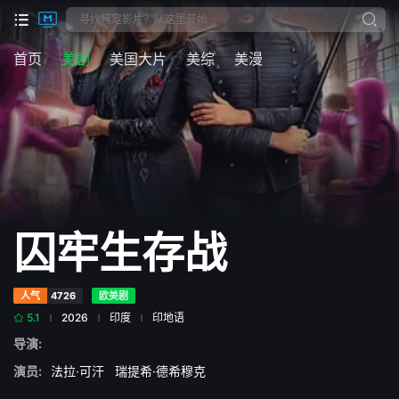
首页
美剧
美国大片
美综
美漫
囚牢生存战
人气
4726
欧美剧
5.1
2026
印度
印地语
导演:
演员:
法拉·可汗
瑞提希·德希穆克