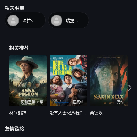
相关明星
法拉·可汗
瑞提希·德希穆克
相关推荐
更新至第01集
已完结
完结
林间鸽踪
没有人会想念我们第二季
桑德坎
代
友情链接