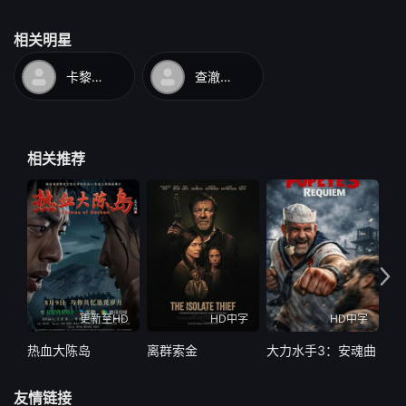
相关明星
卡黎莎·素帕琳格特
查澈威·德查拉朋
相关推荐
更新至HD
HD中字
HD中字
热血大陈岛
离群索金
大力水手3：安魂曲
破
友情链接