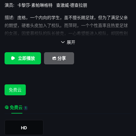
演员:
卡黎莎·素帕琳格特
查澈威·德查拉朋
描述:
庞格，一个内向的学生，虽不擅长踢足球，但为了满足父亲
的期望，硬着头皮加入了校队。而萍珂，一个个性直率且热爱足球
的女孩，因爱慕校队的队长彼克，一心希望能进入校队，却因性别
关系无法成功加入。一次偶然的意外，庞格和萍珂吃了神奇的蛋
展开

糕，醒来后发现互换了身体。从一开始的不适应到后来的相互配
合，他们一起经历了一系列的奇遇，共同为学校赢得了足球比赛的
立即播放
分享
荣誉。在这个过程中，他们更加明白了内心的真实感受，也无意中
发现了周遭人的秘密。萍珂渐渐被庞格吸引，两人的爱情习题最终
会演变成什么样的结局，令人期待。
免费云
免费云
1
HD