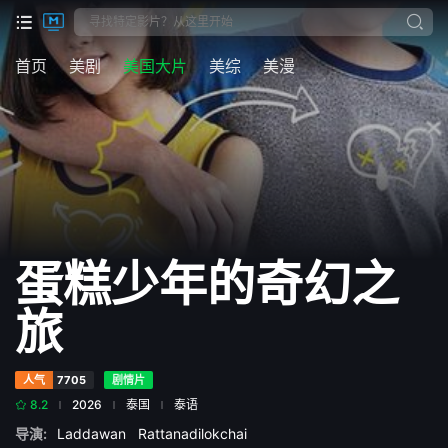
首页
美剧
美国大片
美综
美漫
蛋糕少年的奇幻之
旅
人气
7705
剧情片
8.2
2026
泰国
泰语
导演:
Laddawan
Rattanadilokchai