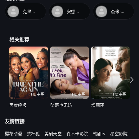
克里斯·斯皮内利
安娜贝尔·斯托姆
杰米·格雷夫
相关推荐
HD中字
HD中字
HD中字
再度呼吸
坠落也无妨
埃莉莎
寻
友情链接
樱花动漫
茶杯狐
美剧天堂
真不卡影院
韩剧tv
星空影院