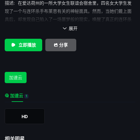
描述:
在爱达荷州的一所大学女生联谊会宿舍里，四名女大学生发
现了一个与连环杀手布莱恩有关的神秘面具。然而，当她们戴上面
具后，却发现自己陷入了一场噩梦般的现实，唤醒了真正的连环杀
手。
展开

立即播放
分享
加速云
加速云
1
HD
相关明星