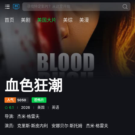
首页
美剧
美国大片
美综
美漫
血色狂潮
人气
5050
恐怖片
6.1
2026
美国
英语
导演:
杰米·格雷夫
演员:
克里斯·斯皮内利
安娜贝尔·斯托姆
杰米·格雷夫