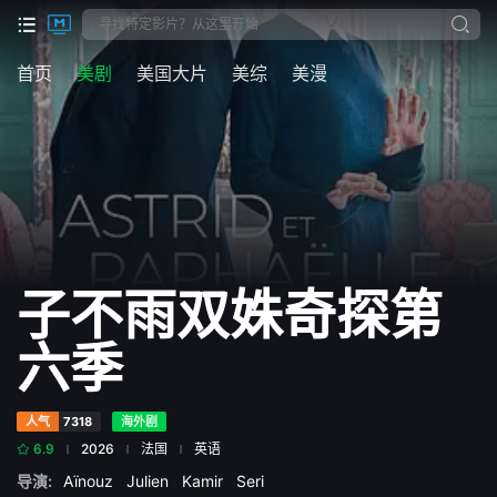
首页
美剧
美国大片
美综
美漫
子不雨双姝奇探第
六季
人气
7318
海外剧
6.9
2026
法国
英语
导演:
Aïnouz
Julien
Kamir
Seri