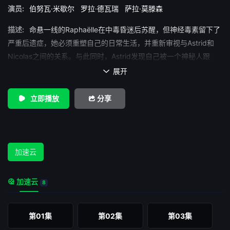
演员:
伯努瓦·米歇尔
罗拉·德瓦瑞
萨拉·莫滕森
描述:
命悬一线的Raphaëlle在中毒昏迷后苏醒，但神经毒素留下了
严重后遗症，她必须重塑自己的日常生活，并重新审视与Astrid和
Nicolas之间的关系。与此同时，Astrid发现自己被一个神秘人跟
踪，这个人竟与Tetsuo的家族有千丝万缕的联系。而在侦破新一系
展开

列案件的过程中，两人还将面对超自然现象（如通灵、数学理论、
诡异的宗教仪式等），真相和信任都将被彻底重置。
立即播放
分享
加速云
加速云
8
第01集
第02集
第03集