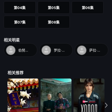
第04集
第05集
第06集
第07集
第08集
相关明星
伯努瓦·米歇尔
罗拉·德瓦瑞
萨拉·莫滕森
相关推荐