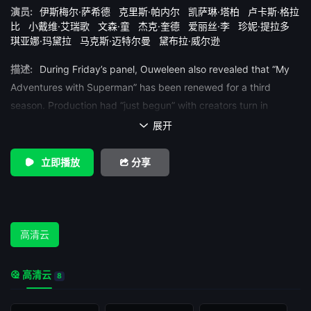
演员:
伊斯梅尔·萨希德
克里斯·帕内尔
凯萨琳·塔柏
卢卡斯·格拉
比
小戴维·艾瑞歌
文森·童
杰克·奎德
爱丽丝·李
珍妮·提拉多
琪亚娜·玛黛拉
马克斯·迈特尔曼
黛布拉·威尔逊
描述:
During Friday’s panel, Ouweleen also revealed that “My
Adventures with Superman” has been renewed for a third
season. Production had “just begun” with creators turn in
outlines, he added.
展开

立即播放
分享
高清云
高清云
8