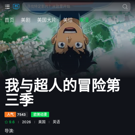
首页
美剧
美国大片
美综
美漫
我与超人的冒险第
三季
人气
7543
欧美动漫
9.6
2026
美国
英语
导演: