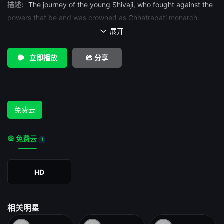
描述:
The journey of the young Shivaji, who fought against the
powers that be and was crowned as Chhatrapati monarch.
展开

立即播放
分享
免费云
免费云
1
HD
相关明星