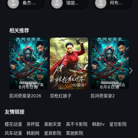
桑杰·达特
瑞提希·德希穆克
阿布舍克·巴强
相关推荐
更新至下集
HD国语
HD国语
民间奇案录2026
双枪红娘子
民间奇案录2
民
友情链接
樱花动漫
茶杯狐
美剧天堂
真不卡影院
韩剧tv
星空影院
风车动漫
韩剧网
星辰影院
策驰影院