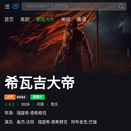
首页
美剧
美国大片
美综
美漫
希瓦吉大帝
人气
6064
剧情片
8.2
2026
印度
暂无
导演:
瑞提希·德希穆克
演员:
桑杰·达特
瑞提希·德希穆克
阿布舍克·巴强