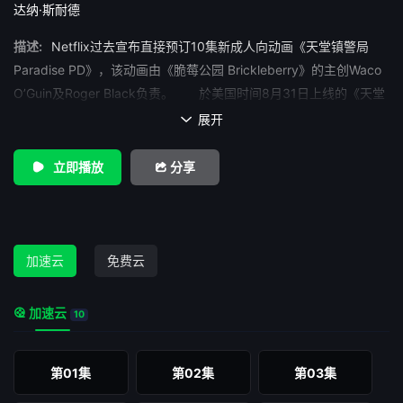
达纳·斯耐德
描述:
Netflix过去宣布直接预订10集新成人向动画《天堂镇警局
Paradise PD》，该动画由《脆莓公园 Brickleberry》的主创Waco
O’Guin及Roger Black负责。 於美国时间8月31日上线的《天堂
镇警局》讲述一个小镇警局里全是些不知所 谓的警察，他们爱废话
展开

﹑一点也不酷 ，根本就是群辣鸡。在预告可见这新作更黄暴、更没
节操，看起来？ 以下是配音阵容： Stanley Hopson及
立即播放
分享
Dusty MarlowDana Snyder声演（下同） Gerald
FitzgeraldCedric Yarbrough Kevin CrawfordDave
Herman（就是《脆莓公园》那胖子的配音） 警长Randall
CrawfordTom Kenny Gina JabowskiSarah Chalke 警犬
加速云
免费云
BulletKyle Kinane
加速云
10
第01集
第02集
第03集