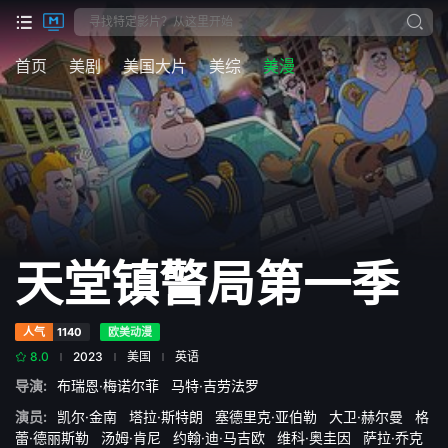
首页
美剧
美国大片
美综
美漫
天堂镇警局第一季
人气
1140
欧美动漫
8.0
2023
美国
英语
导演:
布瑞恩·梅诺尔菲
马特·吉劳法罗
演员:
凯尔·金南
塔拉·斯特朗
塞德里克·亚伯勒
大卫·赫尔曼
格
蕾·德丽斯勒
汤姆·肯尼
约翰·迪·马吉欧
维科·奥圭因
萨拉·乔克