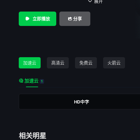
一个人。他们亲手绳之以法的“黑暗巫师”布莱克大人（马克·斯特朗
展开

Strong 饰）在临死前说死亡即是开始，随后艾琳·艾德勒（瑞
Rachel McAdams 饰）出现在他的身边要他帮忙找个失踪的
立即播放
分享
影子般可怕人物。坊间传说黑暗巫师已经复活，他的墓地遭到
材里的人另有其人。又到了大侦探福尔摩斯出马的时候了，然
开始就险象环生，助手华生医生在调查中更是险些丧命，福尔
的迷团之中。 本片根据著名同名漫画改编，作者莱昂纳尔·
（Lionel Wigram）。2010年第82届奥斯卡最佳艺术指导、
加速云
高清云
免费云
火箭云
第67届金球奖音乐喜剧类最佳男主角Robert Downey Jr.
加速云
1
HD中字
相关明星