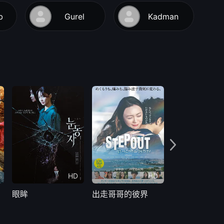
b
Gurel
Kadman
HD
HD
眼眸
出走哥哥的彼界
奇怪的零食店