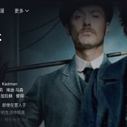
漫
更多

斯
l
Kadman
蕾莉
埃迪·马森
·加拉赫
彼得·
麦瑟逊
汤姆·瓦特
 饰）即使在置人于
德·洛
詹姆斯·格
下的生活中简直
朗
马恩·戴维斯
w饰）眼中他是这样