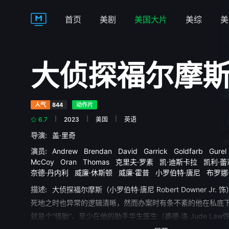
首页
美剧
美国大片
美综
美
大侦探福尔摩
人气
844
动作片
6.7
2023
美国
英语
导演:
盖·里奇
演员:
Andrew
Brendan
David
Garrick
Goldfarb
Gure
McCoy
Oran
Thomas
克里夫·罗素
凯·迪斯卡拉
凯利·
奈德·丹内利
威廉·休斯顿
威廉·霍普
小罗伯特·唐尼
布罗娜
迈尔斯
本·卡特赖特
杰佛逊·豪尔
杰拉丁妮·詹姆斯
汉斯·
描述:
大侦探福尔摩斯（小罗伯特·唐尼 Robert Downer Jr.
瑞秋·麦克亚当斯
盖·威廉姆斯
罗伯特·梅耶
罗可·里奇
裘
死地之时也异常的逻辑清晰，然而办案时有条不紊的他在私底
林尼
詹姆斯·福克斯
迈克尔·吉恩
迈尔斯·贾普
马克·斯特
就是个“怪胎”，至少在他的助手华生医生（裘德·洛 Jude La