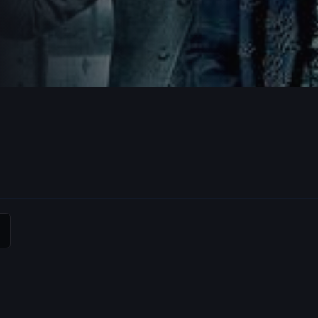
 Mark
秋·麦克亚当斯
人，而她身边有个
破坏，而躺在棺
而调查过程从一
摩斯也陷入连串
威格拉姆
最佳配乐2项提名、