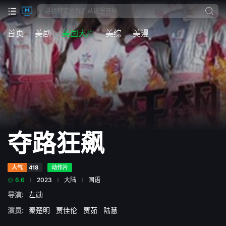
首页
美剧
美国大片
美综
美漫
夺路狂飙
人气
418
动作片
6.6
2023
大陆
国语
导演:
左勋
演员:
秦楚明
贾佳伦
贾茹
陆慧