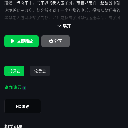
描述:
传奇车手，飞车界的老大雷子风，带着兄弟们一起备战中朝
边境越野拉力赛，却突然接到了一个神秘的电话，得知从朝鲜来的
黑帮老大道哥绑架了鸟叔，以此威胁雷子风帮他运送毒品，雷子风
为了救出师傅，决定铤而走险。这时太子季从俄罗斯回来参加比
展开

赛，目的也为了抢夺这批货，两人相遇，揭开了之间多年的恩怨，
太子季曾经因为黑市赌车被师傅逐出家门，太子季以为雷子风出卖
立即播放
分享
了自己而怀恨在心，他为了抢到这批货不择手段，策反了阿森帮
他。而此时狡猾的道哥知道大家的注意力都在雷子风身上，为了安
全的把货取回来，他找到了安娜，告诉她真正藏货的地点，安娜为
了不让雷子风以身犯险，决定自己去救师傅，比赛开始之后，安娜
加速云
免费云
冲出赛道，来到交易地点，却被叛变的阿森抢走了保险箱，太子季
和阿森带着保险箱驾车逃走，安娜紧追不舍，最后撞毁了阿森的
加速云
1
车，取回了箱子，和知道后赶来的的雷子风救出了师傅。
HD国语
相关明星