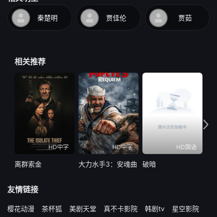
秦楚明
贾佳伦
贾茹
相关推荐
HD中字
HD中字
HD国语
离群索金
大力水手3：安魂曲
破暗
水怪
友情链接
樱花动漫
茶杯狐
美剧天堂
真不卡影院
韩剧tv
星空影院