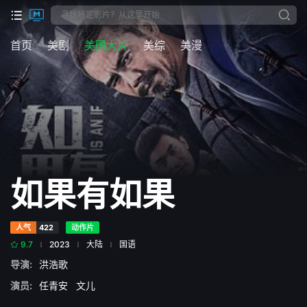
首页
美剧
美国大片
美综
美漫
如果有如果
人气
422
动作片
9.7
2023
大陆
国语
导演:
洪浩歌
演员:
任青安
文儿