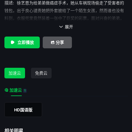
描述:
徐艺恩为给弟弟做癌症手术，她从车祸现场偷走了受害者的
钱包，出于良心谴责她把外套披给了一个陌生女孩，然而谁也没有
料到，衣服兜里竟然装着一张中了巨奖的彩票，面对兴奋的弟弟，
徐艺恩该如何保住彩票丢失的秘密……
展开

立即播放
分享
加速云
免费云
加速云
1
HD国语版
相关明星