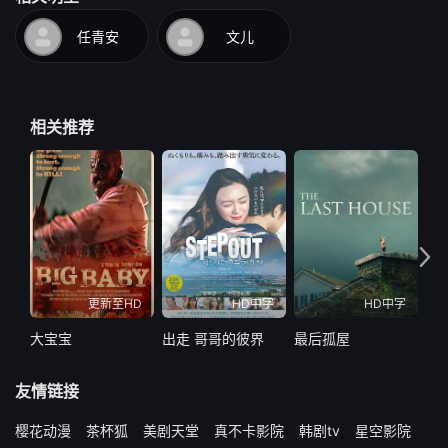
任青安
文儿
相关推荐
更新至HD
HD中字
HD中字
大宝宝
出走 哥哥的彼界
最后孤屋
最
友情链接
樱花动漫
茶杯狐
美剧天堂
真不卡影院
韩剧tv
星空影院