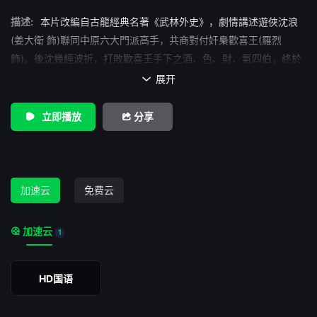
描述:
本片改編自古龍經典名著《武林外史》，劇情講述遊俠沈浪
(姜大衛 飾)聯同中原六大門派高手，共商對付奸梟歡喜王(羅烈
飾)。後沈幾經波折，打敗歡喜王手下之酒、色、財、氣四伯，終於
查出歡喜王行宮所在，殊不知這其實是歡喜王用以聚殲江湖高手的
展开

一大圈套……
立即播放
分享
加速云
免费云
加速云
1
HD国语