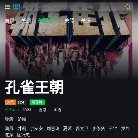
首页
美剧
美国大片
美综
美漫
孔雀王朝
人气
224
动作片
5.4
2023
香港
国语
导演:
楚原
演员:
井莉
余安安
刘慧玲
夏萍
姜大卫
李修贤
王钟
罗烈
陈萍
顾冠忠