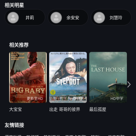
相关明星
井莉
余安安
刘慧玲
相关推荐
更新至HD
HD中字
HD中字
大宝宝
出走 哥哥的彼界
最后孤屋
最
友情链接