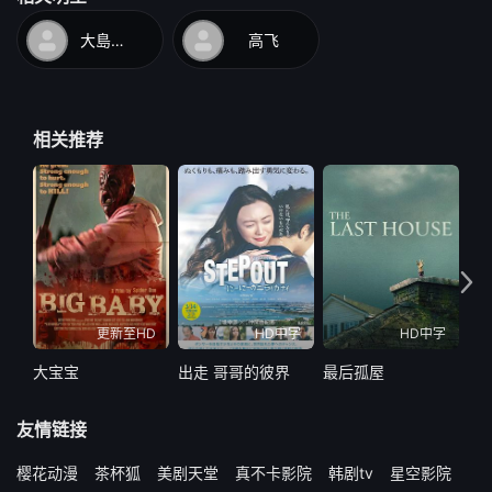
大島由加利
高飞
相关推荐
更新至HD
HD中字
HD中字
大宝宝
出走 哥哥的彼界
最后孤屋
最
友情链接
樱花动漫
茶杯狐
美剧天堂
真不卡影院
韩剧tv
星空影院