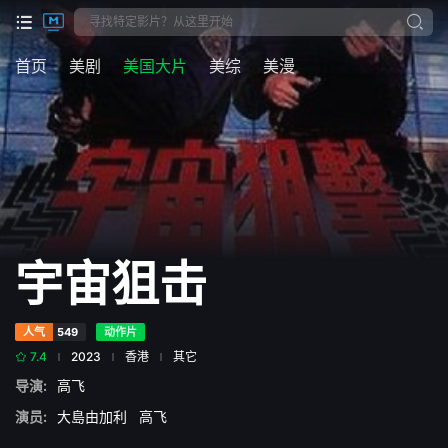
首页
美剧
美国大片
美综
美漫
宇宙狙击
人气
549
动作片
7.4
2023
香港
其它
导演:
高飞
演员:
大島由加利
高飞