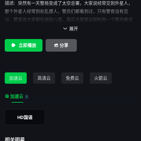
描述:
突然有一天警局变成了太空总署，大家说经常见到外星人，
那个外星人经常到处乱摸人，警员们都看到过，只有警官没有见
过，警官说大家都在胡说八道。最后大家提议就利用一个警员做试
验来抓捕这个外星人，几名非常精炼的特警进行非常辛苦的捕获行
展开

动。最后获得了成功。
立即播放
分享
加速云
高清云
免费云
火箭云
加速云
1
HD国语
相关明星