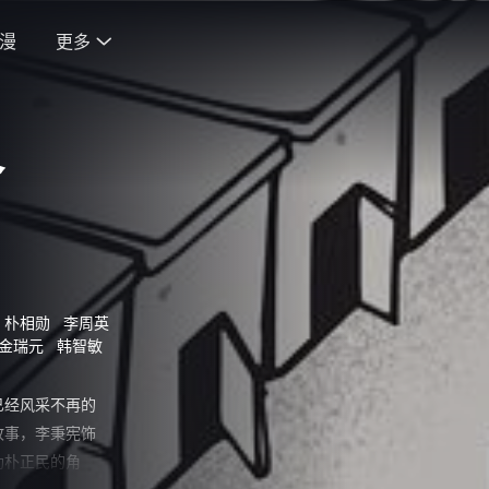
漫
更多

界
朴相勋
李周英
金瑞元
韩智敏
已经风采不再的
故事，李秉宪饰
助朴正民的角