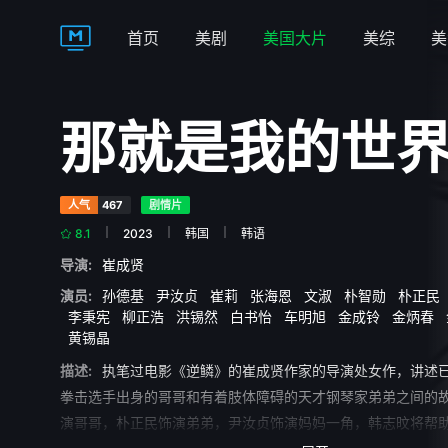
首页
美剧
美国大片
美综
美
那就是我的世
人气
467
剧情片
8.1
2023
韩国
韩语
导演:
崔成贤
演员:
孙德基
尹汝贞
崔莉
张海恩
文淑
朴智勋
朴正民
李秉宪
柳正浩
洪锡然
白书怡
车明旭
金成铃
金炳春
黄锡晶
描述:
执笔过电影《逆鳞》的崔成贤作家的导演处女作，讲述
拳击选手出身的哥哥和有着肢体障碍的天才钢琴家弟弟之间的
演哥哥，朴正民饰演弟弟，尹汝贞饰演妈妈一角，韩志旼将帮