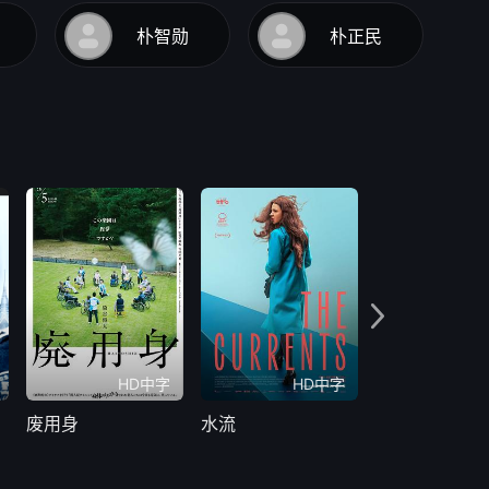
朴智勋
朴正民
HD中字
HD中字
H
废用身
水流
契约约会