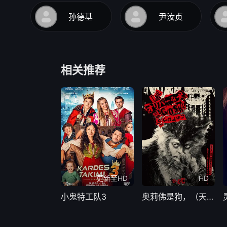
孙德基
尹汝贞
相关推荐
更新至HD
HD
小鬼特工队3
奥莉佛是狗，（天哪！！）这家伙电影版