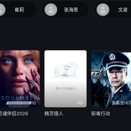
崔莉
张海恩
文淑
HD
HD
更新至HD
灵魂伴侣2026
精灵猎人
斩毒行动