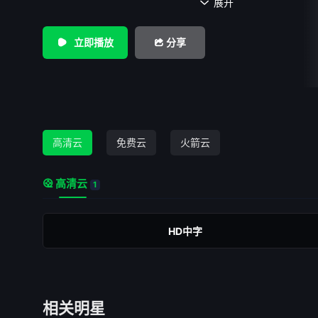
色。电影由CJ投资发行，5月末开拍。
展开

立即播放
分享
高清云
免费云
火箭云
高清云
1
HD中字
相关明星