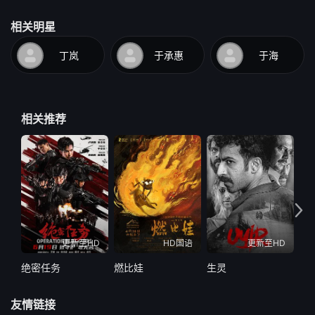
相关明星
丁岚
于承惠
于海
相关推荐
更新至HD
HD国语
更新至HD
绝密任务
燃比娃
生灵
友情链接