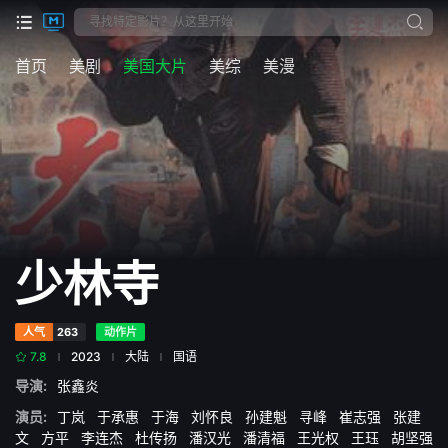
首页
美剧
美国大片
美综
美漫
少林寺
人气
263
动作片
7.8
2023
大陆
国语
导演:
张鑫炎
演员:
丁岚
于承惠
于海
刘怀良
孙建魁
寻峰
崔志强
张建
文
方平
李连杰
杜传扬
潘汉光
潘清福
王光权
王珏
胡坚强