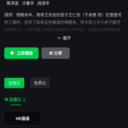
蒋洪波
计春华
阎涤华
描述:
隋朝末年，隋将王世充的侄子王仁则（于承惠 饰）在督建河
防工事时，杀死了起来反抗暴虐的神腿张，但令其儿子小虎子跳河
逃离虎口。小虎子被少林僧人救起收入寺中后，为报父仇毅然削发
为僧，法名“觉远”（李连杰 饰）。 王仁则的侍卫长遇见牧羊女
展开

白无瑕（丁岚 饰）后垂涎其美色，强行将其 抢回府并欲酒 后施暴，
恰巧被只身前来报仇的觉远发现。在救白无瑕逃生的过程中，觉远
立即播放
分享
因武功欠佳被王仁则刺伤，促使其回到少林寺后更加刻苦练功。后
因觉远救援被王仁则追赶的李世民，少林寺遭遇劫难，觉远身上的
责任更重一层。
加速云
免费云
加速云
1
HD国语