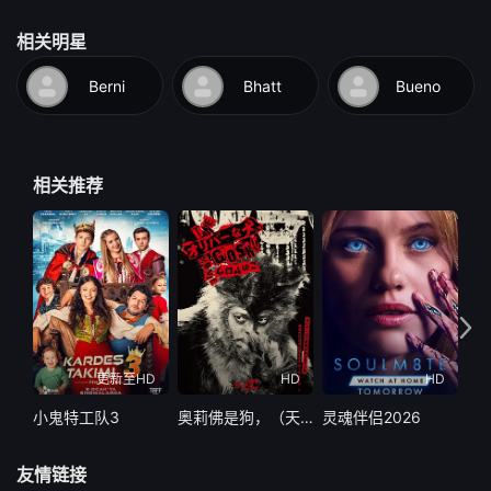
相关明星
Berni
Bhatt
Bueno
相关推荐
更新至HD
HD
HD
小鬼特工队3
奥莉佛是狗，（天哪！！）这家伙电影版
灵魂伴侣2026
精
友情链接