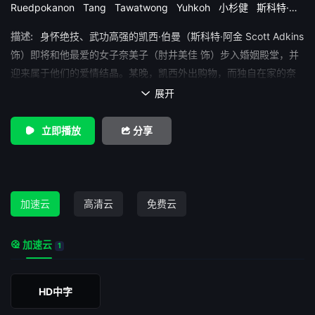
Ruedpokanon
Tang
Tawatwong
Yuhkoh
小杉健
斯科特·阿
金斯
维他亚·潘斯林加姆
罗恩·斯穆安伯格
肘井美佳
菅田俊
蒂
描述:
身怀绝技、武功高强的凯西·伯曼（斯科特·阿金 Scott Adkins
姆·曼
饰）即将和他最爱的女子奈美子（肘井美佳 饰）步入婚姻殿堂，并
迎来属于他们的爱情结晶。某晚，凯西外出购物，而独自在家的奈
美子却被入侵者残忍杀害。压抑不住心底的愤懑与悲伤，凯西放纵
展开

怒火的喷薄。在此之后，他洗却前尘，背着行囊来到故交中原（小
杉健 饰）位于泰国的古贺道场修行，但是丧妻之痛令这个孔武男子
立即播放
分享
无法控制自己的情绪，有如随时暴走的猛兽。某日，道场一位道友
被人杀害，而凶手作案手法与杀害奈美子的凶手如出一辙。从中原
口中得知，这一切可能正与当年和道场多有瓜葛、而如今成为金三
角一代黑帮头目的五郎（菅田俊 饰）所为。 背负着深仇大恨，
加速云
高清云
免费云
凯西再度上路……
加速云
1
HD中字