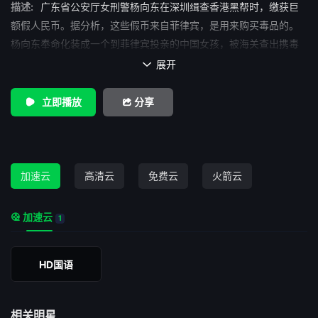
描述:
广东省公安厅女刑警杨向东在深圳缉查香港黑帮时，缴获巨
额假人民币。据分析，这些假币来自菲律宾，是用来购买毒品的。
杨向东奉命化装成一个到菲律宾投亲的中国女孩，被海关查出携毒
关进监狱，得以接近涉嫌贩毒的小祺。向东设法携小祺越狱，并找
展开

到小祺的男友黑帮成员张阳，从而打入黑帮内部。 在菲律宾警
官Santos的帮助配合下，向东和香港卧底警察小李几经考验，终于
立即播放
分享
见到了黑帮真正的老大——菲律宾的高官Reyts,并查清了黑帮印制
假人民币的大本营。在执行接货任务中，向东和小李的身份暴露，
小李身上的窃听器失灵，危急关头，他们视死如归，与群匪展开一
场殊死搏斗……
加速云
高清云
免费云
火箭云
加速云
1
HD国语
相关明星