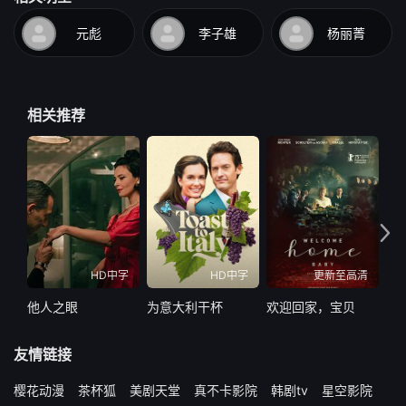
元彪
李子雄
杨丽菁
相关推荐
HD中字
HD中字
更新至高清
他人之眼
为意大利干杯
欢迎回家，宝贝
万
友情链接
樱花动漫
茶杯狐
美剧天堂
真不卡影院
韩剧tv
星空影院