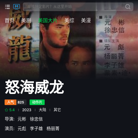
首页
美剧
美国大片
美综
美漫
怒海威龙
人气
825
动作片
5.4
2023
大陆
其它
导演:
元彬
徐忠信
演员:
元彪
李子雄
杨丽菁