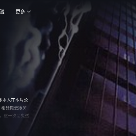
漫
更多

她本人在本片公
，希瑟搬去跟舅
生，这一次恶鬼透
协助，并给以护
入虎穴说服了恶