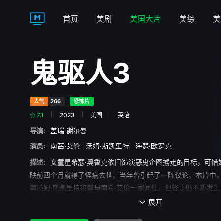
首页
美剧
美国大片
美综
美
鬼驱人3
人气
266
恐怖片
7.1
2023
美国
英语
导演:
盖瑞·谢尔曼
演员:
南茜·艾伦
汤姆·斯凯里特
海瑟·欧罗克
描述:
女童星希瑟·奥鲁克依旧饰演恶鬼企图掳走的目标，可惜
映前四个月就得了怪病去世，当年曾引起了一阵议论。本片中
舅汤姆·斯凯里特和舅母南希·艾伦一家同住，但怪事仍不断发
过镜子作媒介将希瑟及汤姆的女儿捉进阴间，女巫泰珍妮前来
展开

身符。汤姆因不听劝告而陷入险地，但南希却以爱心和勇气身