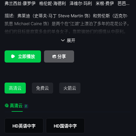
弗兰西丝·康罗伊
格伦妮·海德利
泽维尔·玛利
米根·费伊
芭芭拉·
哈里斯
路易斯·佐里奇
迈克尔·凯恩
鲁珀特·霍利迪-埃文斯
描述:
弗莱迪（史蒂夫·马丁 Steve Martin 饰）和劳伦斯（迈克尔·
凯恩 Michael Caine 饰）是两个在“江湖”上漂泊了多年的花花公子，
他们的目标是寂寞多金的单身女子，靠欺骗她们的感情从中获利。
从某种意义上来说，弗莱迪和劳伦斯也算是老同行了，因此，他们
展开

之间的明争暗斗也从未停息。 一个名叫珍妮特（格伦妮·海德利
Glenne Headly 饰）的姑娘出现在了两个爱情骗子的面前，她的漂
立即播放
分享
亮和性感很快吸引了两人的注意。以珍妮特为目标，弗莱迪和劳伦
斯打了一个赌，谁先获取了珍妮特的芳心，谁就是当之无愧的女性
杀手，两人随即展开了行动。然而，令两人万万没有想到的是，在
这场游戏中，事态的发展逐渐脱离了他们的掌控。
高清云
免费云
火箭云
高清云
2
HD英语中字
HD国语中字