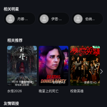
相关明星
丹娜·爱薇
伊恩·麦克迪阿梅德
伯纳德·威廉姆斯
相关推荐
更新至HD
更新至HD
更新至HD
水怪2026
晚宴上的死亡
校歌英雄
绝
友情链接