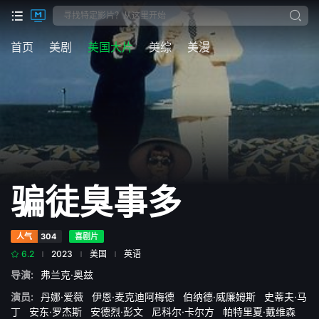
首页
美剧
美国大片
美综
美漫
骗徒臭事多
人气
304
喜剧片
6.2
2023
美国
英语
导演:
弗兰克·奥兹
演员:
丹娜·爱薇
伊恩·麦克迪阿梅德
伯纳德·威廉姆斯
史蒂夫·马
丁
安东·罗杰斯
安德烈·彭文
尼科尔·卡尔方
帕特里夏·戴维森