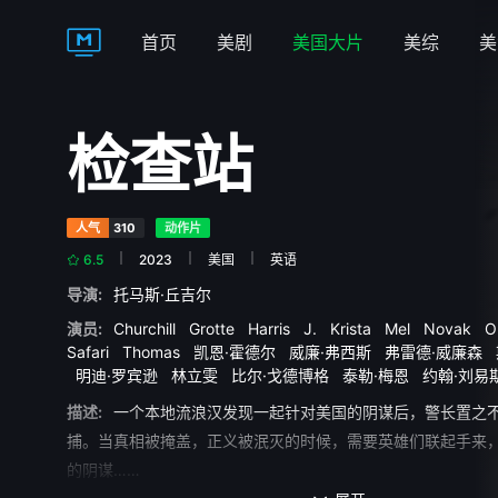
首页
美剧
美国大片
美综
美
检查站
人气
310
动作片
6.5
2023
美国
英语
导演:
托马斯·丘吉尔
演员:
Churchill
Grotte
Harris
J.
Krista
Mel
Novak
O
Safari
Thomas
凯恩·霍德尔
威廉·弗西斯
弗雷德·威廉森
明迪·罗宾逊
林立雯
比尔·戈德博格
泰勒·梅恩
约翰·刘
描述:
一个本地流浪汉发现一起针对美国的阴谋后，警长置之
捕。当真相被掩盖，正义被泯灭的时候，需要英雄们联起手来
的阴谋……