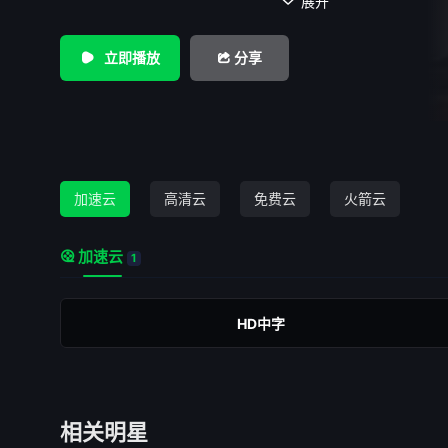
展开

立即播放
分享
加速云
高清云
免费云
火箭云
加速云
1
HD中字
相关明星