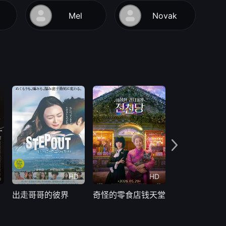
Mel
Novak
HD
HD
更新
出走哥哥的彼界
奇怪的零食店钱天堂
水怪2026