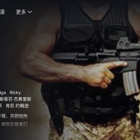
漫
更多

lga
Ricky
斯蒂芬·杰弗里斯
易斯
肯尼·约翰逊
不理，并把他拘
，挫败反叛者们