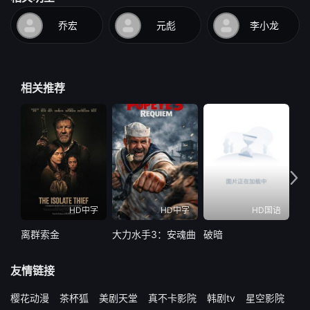
乔宏
元彪
李小龙
相关推荐
HD中字
HD中字
HD国语
离群索金
大力水手3：安魂曲
破暗
水怪
友情链接
樱花动漫
茶杯狐
美剧天堂
真不卡影院
韩剧tv
星空影院