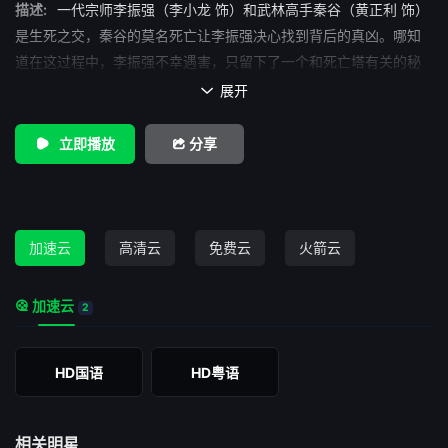
描述:
一代宗师李振强（李小龙 饰）和武林高手秦谷（黄正利 饰）
是生死之交，秦谷的莫名死亡让李振强决心找到背后的真凶。哪知
道在这过程中，李振强不幸遇害，只留下了一个和死亡塔有关的秘
密，没有人能够解开。 振国（金泰中 饰）是李振强的弟弟，得
展开

知哥哥的死讯，闭关修炼多年的振国决定下山，为兄寻仇。追随着
李振强留下的线索，振国来到了神秘的山庄之中，经历了诸多生死
立即播放
分享
攸关的险情，并最终打开了秘密通道，来到了潜藏在山庄之下的宫
殿之中。在这里，等待着他的竟然是正是秦谷，振强和振国都落入
了他一手策划的阴谋漩涡之中。秦谷想要将振国杀死毁尸灭迹，遭
到了后者的奋起反击。
加速云
高清云
免费云
火箭云
加速云
2
HD国语
HD粤语
相关明星