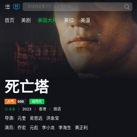
首页
美剧
美国大片
美综
美漫
死亡塔
人气
698
动作片
6.8
2023
香港
国语
导演:
元奎
吴思远
洪金宝
演员:
乔宏
元彪
李小龙
李海生
黄正利