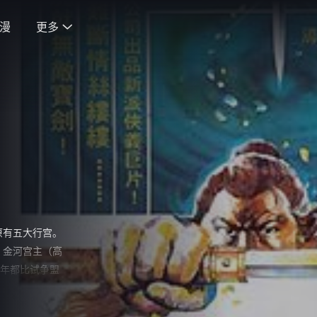
漫
更多

原有五大行宫。
，金河宫主（高
每年都比试争盟
小公主(黄杏秀