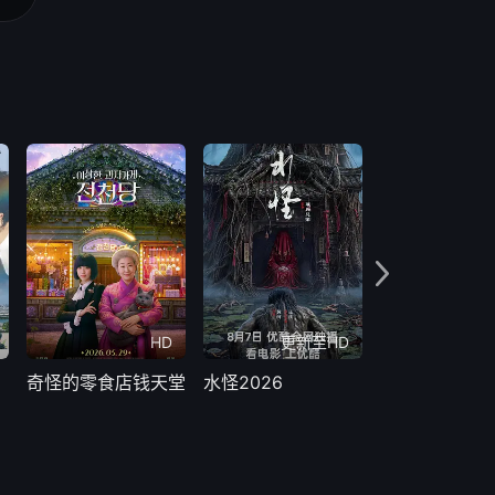
HD
更新至HD
更新
奇怪的零食店钱天堂
水怪2026
晚宴上的死亡