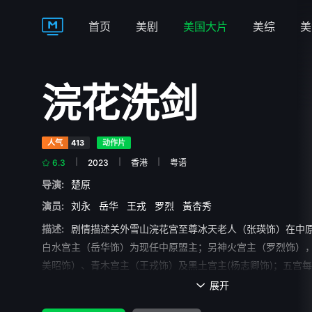
首页
美剧
美国大片
美综
美
浣花洗剑
人气
413
动作片
6.3
2023
香港
粤语
导演:
楚原
演员:
刘永
岳华
王戎
罗烈
黃杏秀
描述:
剧情描述关外雪山浣花宫至尊冰天老人（张瑛饰）在中
白水宫主（岳华饰）为现任中原盟主；另神火宫主（罗烈饰）
美昭饰）、青木宫主（王戎饰）及黑土宫主(杨志卿饰)；五宫
主，今年节外生枝，紫衣侯弟白宝玉(刘永饰)一次偶遇关外来之
展开

饰)，二人一见钟情，但原来此背后隐含一重大阴谋……