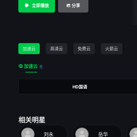
立即播放
分享
加速云
高清云
免费云
火箭云
加速云
1
HD国语
相关明星
刘永
岳华