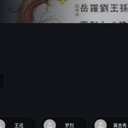
王戎
罗烈
黃杏秀