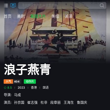
首页
美剧
美国大片
美综
美漫
浪子燕青
人气
404
动作片
8.5
2023
香港
国语
导演:
马成
演员:
孙京国
崔志强
杜非
段章丽
王海生
鲁国庆