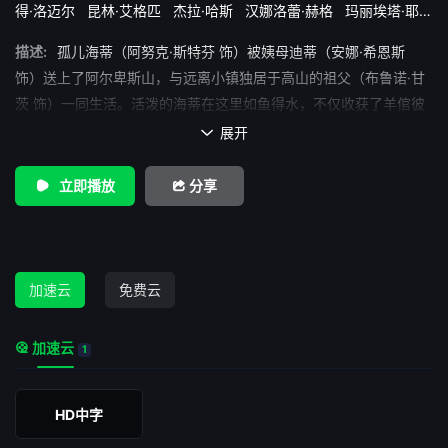
得·洛迈尔
昆林·艾格匹
杰拉·哈斯
汉娜洛蕾·赫格
玛丽埃塔·耶米
莉莲·奈福
莫妮卡·古布瑟
迈克尔·克兰茨
阿努克·斯特芬
阿瑟·
描述:
孤儿海蒂（阿努克·斯特芬 饰）被姨母迪蒂（安娜·希恩斯
比勒
马克西姆·梅米特
马库斯·赫林
饰）送上了阿尔卑斯山，与远离小镇独居于高山的祖父（布鲁诺·甘
茨 饰）一同生活。活泼的海蒂在这里如鱼得水，不仅收获了羊倌彼
得（奎林·阿格里皮 饰）的友情和孤僻祖父的亲情，还与山下彼得的
展开

家人打成一片。一天，海蒂同彼得在山上放羊，姨母突然出现，连
哄带骗将海蒂卖到法兰克福的泽塞曼家。从此，目不识A的海蒂成为
立即播放
分享
了小姐克拉拉（伊莎贝尔·奥特曼 饰）的伴读。克拉拉幼年丧母，大
病一场再不能站立，只能被困在豪宅中与轮椅相伴。父亲（马克西
姆·梅米特 饰）常年在外很少回家，寂寞的克拉拉把海蒂当成了救命
稻草。海蒂能适应泽塞曼家的新生活吗？远在天边的祖父和彼得还
加速云
免费云
能再见吗？克拉拉的腿还有好起来的希望吗？
加速云
1
HD中字