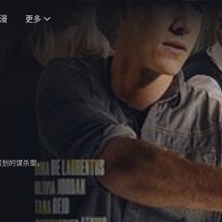
漫
更多

德
策划的谋杀案，