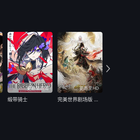
更新至高清
更新至HD
H
缎带骑士
完美世界剧场版 九劫焚天
错过了，遗憾