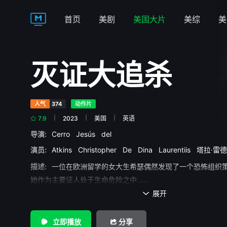
首页
美剧
美国大片
美综
美
灭证大追杀
人气
374
动作片
7.9
2023
美国
英语
导演:
Cerro
Jesús
del
演员:
Atkins
Christopher
De
Dina
Laurentiis
塔拉·雷
描述:
一位在欧洲留学的女大生希瑟偶然发现了一个恐怖组织
她作为主要证人处于生命危险之中……
展开

立即播放
分享