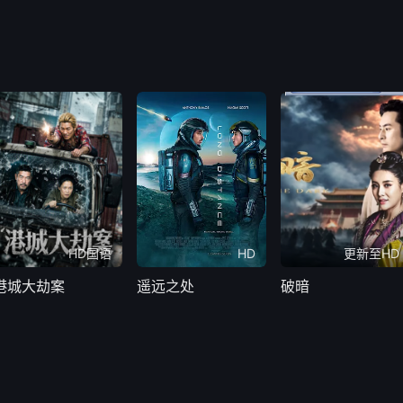
HD国语
HD
更新至HD
港城大劫案
遥远之处
破暗