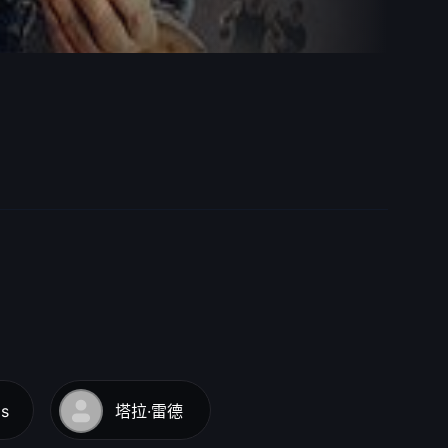
is
塔拉·雷德