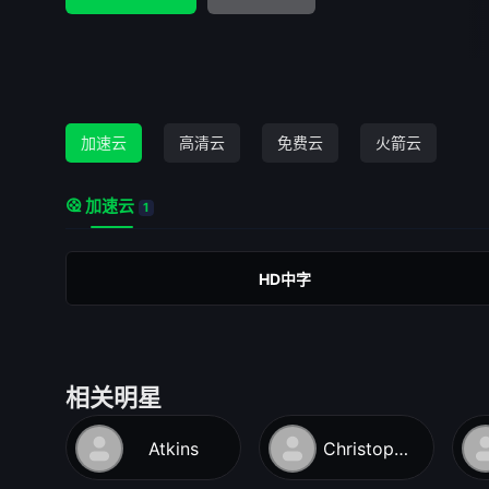
加速云
高清云
免费云
火箭云
加速云
1
HD中字
相关明星
Atkins
Christopher