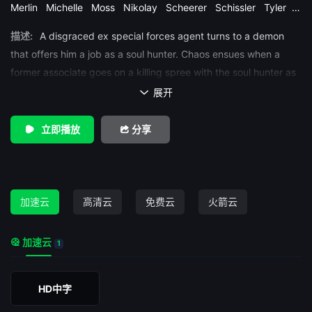
Merlin
Michelle
Moss
Nikolay
Scheerer
Schissler
Tyler
Zach
描述:
A disgraced ex special forces agent turns to a demon
that offers him a job as a soul hunter. Chaos ensues when a
former associate goes on a killing spree with the soul hunter as
his main target.
展开

立即播放
分享
加速云
高清云
免费云
火箭云
加速云
1
HD中字