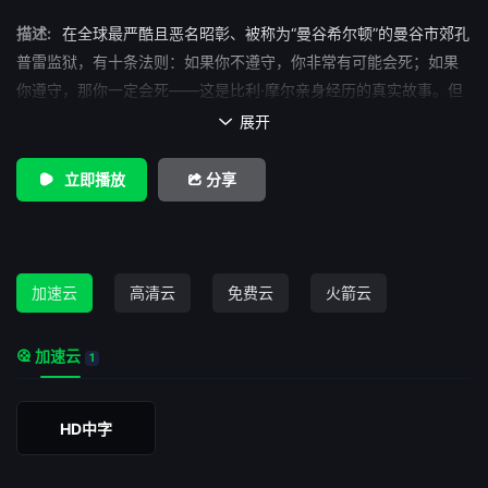
描述:
在全球最严酷且恶名昭彰、被称为“曼谷希尔顿”的曼谷市郊孔
普雷监狱，有十条法则：如果你不遵守，你非常有可能会死；如果
你遵守，那你一定会死——这是比利·摩尔亲身经历的真实故事。但
是，比尔拒绝妥协不甘枉死狱中，他开始置之死地而后生地学习泰
展开

拳，在此过程中找寻兄弟般的友谊，走上令人难以置信的救赎之
路。
立即播放
分享
加速云
高清云
免费云
火箭云
加速云
1
HD中字