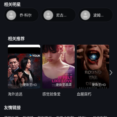
相关明星
乔·科尔
尼古拉斯·谢克
波姆恰努克·马布兰
相关推荐
更新至HD
更新至高清
更新至HD
海外追逃
感觉就像爱
血腥腐朽
乐
友情链接